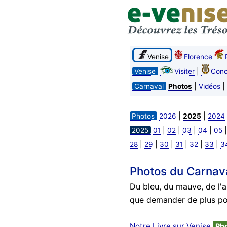
Venise
Florence
|
Venise
Visiter
Conc
|
|
Carnaval
Photos
Vidéos
|
|
Photos
2026
2025
2024
|
|
|
|
2025
01
02
03
04
05
|
|
|
|
|
|
28
29
30
31
32
33
3
Photos du Carnav
Du bleu, du mauve, de l'a
que demander de plus pou
Notre Livre sur Venise
Ph