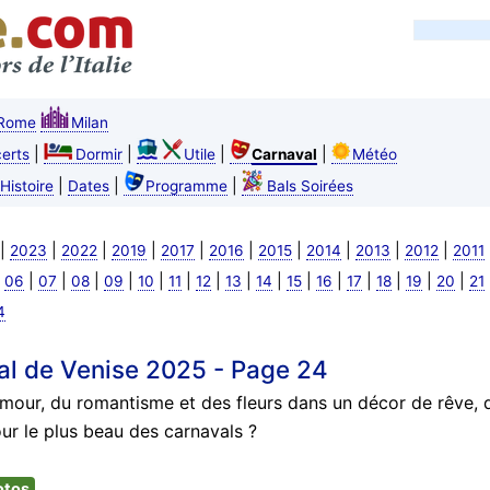
Rome
Milan
|
|
|
|
erts
Dormir
Utile
Carnaval
Météo
|
|
|
Histoire
Dates
Programme
Bals Soirées
|
|
|
|
|
|
|
|
|
|
2023
2022
2019
2017
2016
2015
2014
2013
2012
2011
|
|
|
|
|
|
|
|
|
|
|
|
|
|
|
|
06
07
08
09
10
11
12
13
14
15
16
17
18
19
20
21
4
al de Venise 2025 - Page 24
mour, du romantisme et des fleurs dans un décor de rêve, d
r le plus beau des carnavals ?
otos