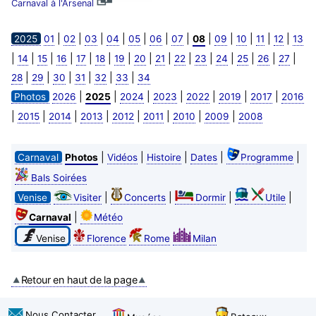
Carnaval à l'Arsenal
|
|
|
|
|
|
|
|
|
|
|
|
2025
01
02
03
04
05
06
07
08
09
10
11
12
13
|
|
|
|
|
|
|
|
|
|
|
|
|
|
|
14
15
16
17
18
19
20
21
22
23
24
25
26
27
|
|
|
|
|
|
28
29
30
31
32
33
34
|
|
|
|
|
|
|
Photos
2026
2025
2024
2023
2022
2019
2017
2016
|
|
|
|
|
|
|
|
2015
2014
2013
2012
2011
2010
2009
2008
|
|
|
|
|
Carnaval
Photos
Vidéos
Histoire
Dates
Programme
Bals Soirées
|
|
|
|
Venise
Visiter
Concerts
Dormir
Utile
|
Carnaval
Météo
Venise
Florence
Rome
Milan
Retour en haut de la page
Nous Contacter