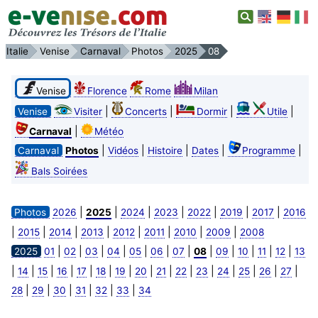
Italie
Venise
Carnaval
Photos
2025
08
Venise
Florence
Rome
Milan
|
|
|
|
Venise
Visiter
Concerts
Dormir
Utile
|
Carnaval
Météo
|
|
|
|
|
Carnaval
Photos
Vidéos
Histoire
Dates
Programme
Bals Soirées
|
|
|
|
|
|
|
Photos
2026
2025
2024
2023
2022
2019
2017
2016
|
|
|
|
|
|
|
|
2015
2014
2013
2012
2011
2010
2009
2008
|
|
|
|
|
|
|
|
|
|
|
|
2025
01
02
03
04
05
06
07
08
09
10
11
12
13
|
|
|
|
|
|
|
|
|
|
|
|
|
|
|
14
15
16
17
18
19
20
21
22
23
24
25
26
27
|
|
|
|
|
|
28
29
30
31
32
33
34