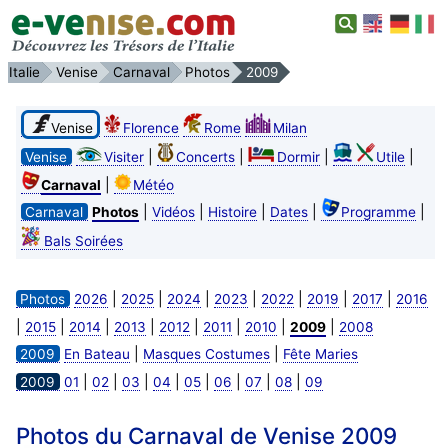
Italie
Venise
Carnaval
Photos
2009
Venise
Florence
Rome
Milan
|
|
|
|
Venise
Visiter
Concerts
Dormir
Utile
|
Carnaval
Météo
|
|
|
|
|
Carnaval
Photos
Vidéos
Histoire
Dates
Programme
Bals Soirées
|
|
|
|
|
|
|
Photos
2026
2025
2024
2023
2022
2019
2017
2016
|
|
|
|
|
|
|
|
2015
2014
2013
2012
2011
2010
2009
2008
|
|
2009
En Bateau
Masques Costumes
Fête Maries
|
|
|
|
|
|
|
|
2009
01
02
03
04
05
06
07
08
09
Photos du Carnaval de Venise 2009