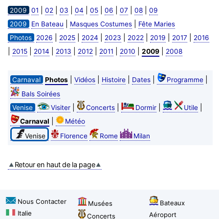
|
|
|
|
|
|
|
|
2009
01
02
03
04
05
06
07
08
09
|
|
2009
En Bateau
Masques Costumes
Fête Maries
|
|
|
|
|
|
|
Photos
2026
2025
2024
2023
2022
2019
2017
2016
|
|
|
|
|
|
|
|
2015
2014
2013
2012
2011
2010
2009
2008
|
|
|
|
|
Carnaval
Photos
Vidéos
Histoire
Dates
Programme
Bals Soirées
|
|
|
|
Venise
Visiter
Concerts
Dormir
Utile
|
Carnaval
Météo
Venise
Florence
Rome
Milan
Retour en haut de la page
Nous Contacter
Bateaux
Musées
Italie
Aéroport
Concerts