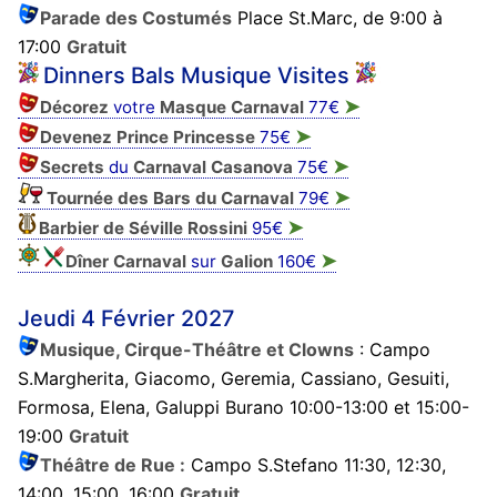
Parade des Costumés
Place St.Marc, de 9:00 à
17:00
Gratuit
Dinners Bals Musique Visites
➤
Décorez
votre
Masque
Carnaval
77€
➤
Devenez Prince Princesse
75€
➤
Secrets
du
Carnaval Casanova
75€
➤
Tournée des Bars du Carnaval
79€
➤
Barbier de Séville Rossini
95€
➤
Dîner Carnaval
sur
Galion
160€
Jeudi 4 Février 2027
Musique, Cirque-Théâtre et Clowns
: Campo
S.Margherita, Giacomo, Geremia, Cassiano, Gesuiti,
Formosa, Elena, Galuppi Burano 10:00-13:00 et 15:00-
19:00
Gratuit
Théâtre de Rue :
Campo S.Stefano 11:30, 12:30,
14:00, 15:00, 16:00
Gratuit