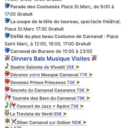
Parade des Costumés
Place St.Marc, de 9:00 à
17:00
Gratuit
La coupe de la tête du taureau
, spectacle théâtral,
Place St.Marc 17:30
Gratuit
Défilé du plus beau Costume de Carnaval
: Place
Saint Marc, à 12:00, 16:00, 17:00
Gratuit
Carnaval de Burano
de 15:00 à 23:00
Dinners Bals Musique Visites
➤
Quatre Saisons
de
Vivaldi
35€
➤
Décorez
votre
Masque
Carnaval
77€
➤
Devenez Prince Princesse
75€
➤
Secrets
du
Carnaval Casanova
75€
➤
Tournée des Bars du Carnaval
79€
➤
Concert de Jazz + Apéro
75€
➤
La Traviata de Verdi
95€
➤
Dîner Carnaval
sur
Galion
160€