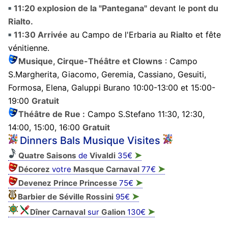
11:20 explosion de la "Pantegana"
devant le
pont du
Rialto.
11:30 Arrivée
au Campo de l'Erbaria au
Rialto
et fête
vénitienne.
Musique, Cirque-Théâtre et Clowns
: Campo
S.Margherita, Giacomo, Geremia, Cassiano, Gesuiti,
Formosa, Elena, Galuppi Burano 10:00-13:00 et 15:00-
19:00
Gratuit
Théâtre de Rue :
Campo S.Stefano 11:30, 12:30,
14:00, 15:00, 16:00
Gratuit
Dinners Bals Musique Visites
➤
Quatre Saisons
de
Vivaldi
35€
➤
Décorez
votre
Masque
Carnaval
77€
➤
Devenez Prince Princesse
75€
➤
Barbier de Séville Rossini
95€
➤
Dîner Carnaval
sur
Galion
130€