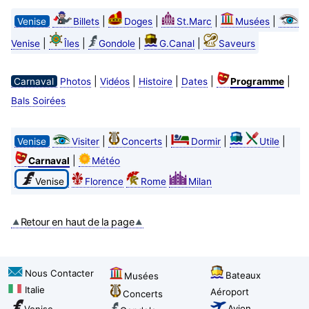
|
|
|
|
Venise
Billets
Doges
St.Marc
Musées
|
|
|
|
Venise
Îles
Gondole
G.Canal
Saveurs
|
|
|
|
|
Carnaval
Photos
Vidéos
Histoire
Dates
Programme
Bals Soirées
|
|
|
|
Venise
Visiter
Concerts
Dormir
Utile
|
Carnaval
Météo
Venise
Florence
Rome
Milan
Retour en haut de la page
Nous Contacter
Bateaux
Musées
Italie
Aéroport
Concerts
Avion