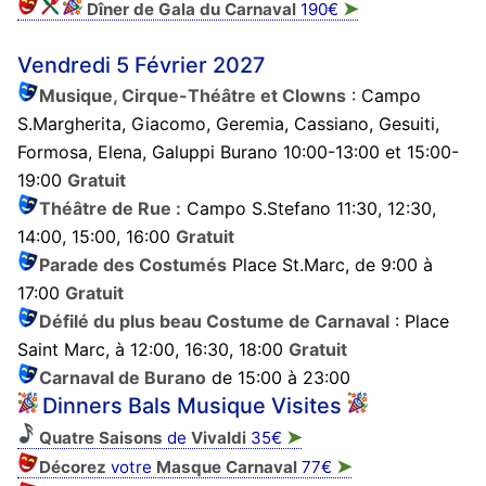
➤
Dîner de Gala du Carnaval
190€
Vendredi 5 Février 2027
Musique, Cirque-Théâtre et Clowns
: Campo
S.Margherita, Giacomo, Geremia, Cassiano, Gesuiti,
Formosa, Elena, Galuppi Burano 10:00-13:00 et 15:00-
19:00
Gratuit
Théâtre de Rue :
Campo S.Stefano 11:30, 12:30,
14:00, 15:00, 16:00
Gratuit
Parade des Costumés
Place St.Marc, de 9:00 à
17:00
Gratuit
Défilé du plus beau Costume de Carnaval
: Place
Saint Marc, à 12:00, 16:30, 18:00
Gratuit
Carnaval de Burano
de 15:00 à 23:00
Dinners Bals Musique Visites
➤
Quatre Saisons
de
Vivaldi
35€
➤
Décorez
votre
Masque
Carnaval
77€