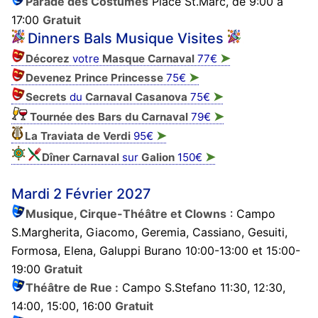
Parade des Costumés
Place St.Marc, de 9:00 à
17:00
Gratuit
Dinners Bals Musique Visites
➤
Décorez
votre
Masque
Carnaval
77€
➤
Devenez Prince Princesse
75€
➤
Secrets
du
Carnaval Casanova
75€
➤
Tournée des Bars du Carnaval
79€
➤
La Traviata de Verdi
95€
➤
Dîner Carnaval
sur
Galion
150€
Mardi 2 Février 2027
Musique, Cirque-Théâtre et Clowns
: Campo
S.Margherita, Giacomo, Geremia, Cassiano, Gesuiti,
Formosa, Elena, Galuppi Burano 10:00-13:00 et 15:00-
19:00
Gratuit
Théâtre de Rue :
Campo S.Stefano 11:30, 12:30,
14:00, 15:00, 16:00
Gratuit