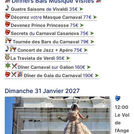
Dinners Bals Musique Visites
➤
Quatre Saisons
de
Vivaldi
35€
➤
Décorez
votre
Masque
Carnaval
77€
➤
Devenez Prince Princesse
75€
➤
Secrets
du
Carnaval Casanova
75€
➤
Tournée des Bars du Carnaval
79€
➤
Concert de Jazz + Apéro
75€
➤
La Traviata de Verdi
95€
➤
Dîner Carnaval
sur
Galion
160€
➤
Dîner de Gala du Carnaval
190€
Dimanche 31 Janvier 2027
12:00
Le
Vol
de
l'Ange