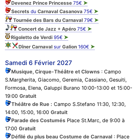
➤
Devenez Prince Princesse
75€
➤
Secrets
du
Carnaval Casanova
75€
➤
Tournée des Bars du Carnaval
79€
➤
Concert de Jazz + Apéro
75€
➤
Rigoletto de Verdi
95€
➤
Dîner Carnaval
sur
Galion
160€
Samedi 6 Février 2027
Musique, Cirque-Théâtre et Clowns
: Campo
S.Margherita, Giacomo, Geremia, Cassiano, Gesuiti,
Formosa, Elena, Galuppi Burano 10:00-13:00 et 15:00-
19:00
Gratuit
Théâtre de Rue :
Campo S.Stefano 11:30, 12:30,
14:00, 15:00, 16:00
Gratuit
Parade des Costumés
Place St.Marc, de 9:00 à
17:00
Gratuit
Défilé du plus beau Costume de Carnaval
: Place