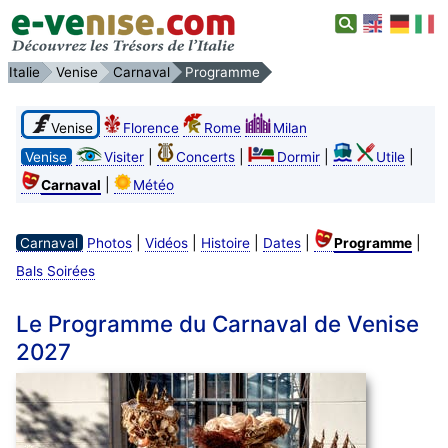
Italie
Venise
Carnaval
Programme
Venise
Florence
Rome
Milan
|
|
|
|
Venise
Visiter
Concerts
Dormir
Utile
|
Carnaval
Météo
|
|
|
|
|
Carnaval
Photos
Vidéos
Histoire
Dates
Programme
Bals Soirées
Le Programme du Carnaval de Venise
2027