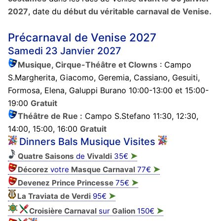
2027
, date du
début du véritable carnaval de Venise.
Précarnaval de Venise 2027
Samedi 23 Janvier 2027
Musique, Cirque-Théâtre et Clowns
: Campo
S.Margherita, Giacomo, Geremia, Cassiano, Gesuiti,
Formosa, Elena, Galuppi Burano 10:00-13:00 et 15:00-
19:00
Gratuit
Théâtre de Rue :
Campo S.Stefano 11:30, 12:30,
14:00, 15:00, 16:00
Gratuit
Dinners Bals Musique Visites
➤
Quatre Saisons
de
Vivaldi
35€
➤
Décorez
votre
Masque
Carnaval
77€
➤
Devenez Prince Princesse
75€
➤
La Traviata de Verdi
95€
➤
Croisière Carnaval
sur
Galion
150€