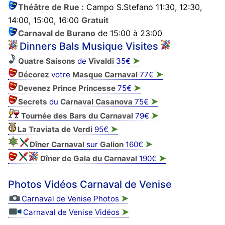
Théâtre de Rue :
Campo S.Stefano 11:30, 12:30,
14:00, 15:00, 16:00
Gratuit
Carnaval de Burano
de 15:00 à 23:00
Dinners Bals Musique Visites
➤
Quatre Saisons
de
Vivaldi
35€
➤
Décorez
votre
Masque
Carnaval
77€
➤
Devenez Prince Princesse
75€
➤
Secrets
du
Carnaval Casanova
75€
➤
Tournée des Bars du Carnaval
79€
➤
La Traviata de Verdi
95€
➤
Dîner Carnaval
sur
Galion
160€
➤
Dîner de Gala du Carnaval
190€
Photos Vidéos Carnaval de Venise
➤
Carnaval de Venise Photos
➤
Carnaval de Venise Vidéos