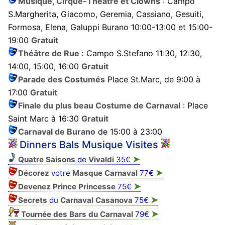
Musique, Cirque-Théâtre et Clowns
: Campo
S.Margherita, Giacomo, Geremia, Cassiano, Gesuiti,
Formosa, Elena, Galuppi Burano 10:00-13:00 et 15:00-
19:00
Gratuit
Théâtre de Rue :
Campo S.Stefano 11:30, 12:30,
14:00, 15:00, 16:00
Gratuit
Parade des Costumés
Place St.Marc, de 9:00 à
17:00
Gratuit
Finale du plus beau Costume de Carnaval
: Place
Saint Marc à 16:30
Gratuit
Carnaval de Burano
de 15:00 à 23:00
Dinners Bals Musique Visites
➤
Quatre Saisons
de
Vivaldi
35€
➤
Décorez
votre
Masque
Carnaval
77€
➤
Devenez Prince Princesse
75€
➤
Secrets
du
Carnaval Casanova
75€
➤
Tournée des Bars du Carnaval
79€