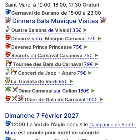
Saint Marc, à 12:00, 16:00, 17:30
Gratuit
Carnaval de Burano
de 15:00 à 23:00
Dinners Bals Musique Visites
➤
Quatre Saisons
de
Vivaldi
35€
➤
Décorez
votre
Masque
Carnaval
77€
➤
Devenez Prince Princesse
75€
➤
Secrets
du
Carnaval Casanova
75€
➤
Tournée des Bars du Carnaval
79€
➤
Concert de Jazz + Apéro
75€
➤
La Traviata de Verdi
95€
➤
Dîner Carnaval
sur
Galion
160€
➤
Dîner de Gala du Carnaval
190€
Dimanche 7 Février 2027
12:00
Le
Vol de l'Aigle
depuis le
Campanile de Saint-
est
annulé pour motif de sécurité
.
Marc