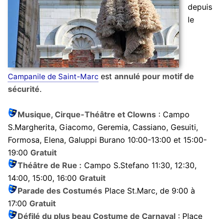
depuis
le
est
annulé pour motif de
Campanile de Saint-Marc
sécurité
.
Musique, Cirque-Théâtre et Clowns
: Campo
S.Margherita, Giacomo, Geremia, Cassiano, Gesuiti,
Formosa, Elena, Galuppi Burano 10:00-13:00 et 15:00-
19:00
Gratuit
Théâtre de Rue :
Campo S.Stefano 11:30, 12:30,
14:00, 15:00, 16:00
Gratuit
Parade des Costumés
Place St.Marc, de 9:00 à
17:00
Gratuit
Défilé du plus beau Costume de Carnaval
: Place