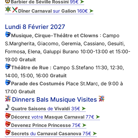
➤
Barbier de Séville Rossini
95€
➤
Dîner Carnaval
sur
Galion
160€
Lundi 8 Février 2027
Musique, Cirque-Théâtre et Clowns
: Campo
S.Margherita, Giacomo, Geremia, Cassiano, Gesuiti,
Formosa, Elena, Galuppi Burano 10:00-13:00 et 15:00-
19:00
Gratuit
Théâtre de Rue :
Campo S.Stefano 11:30, 12:30,
14:00, 15:00, 16:00
Gratuit
Parade des Costumés
Place St.Marc, de 9:00 à
17:00
Gratuit
Dinners Bals Musique Visites
➤
Quatre Saisons
de
Vivaldi
35€
➤
Décorez
votre
Masque
Carnaval
77€
➤
Devenez Prince Princesse
75€
➤
Secrets
du
Carnaval Casanova
75€