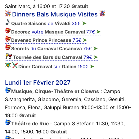
Saint Marc, à 16:00 et 17:30
Gratuit
Dinners Bals Musique Visites
➤
Quatre Saisons
de
Vivaldi
35€
➤
Décorez
votre
Masque
Carnaval
77€
➤
Devenez Prince Princesse
75€
➤
Secrets
du
Carnaval Casanova
75€
➤
Tournée des Bars du Carnaval
79€
➤
Dîner Carnaval
sur
Galion
150€
Lundi 1er Février 2027
Musique, Cirque-Théâtre et Clowns
: Campo
S.Margherita, Giacomo, Geremia, Cassiano, Gesuiti,
Formosa, Elena, Galuppi Burano 10:00-13:00 et 15:00-
19:00
Gratuit
Théâtre de Rue :
Campo S.Stefano 11:30, 12:30,
14:00, 15:00, 16:00
Gratuit