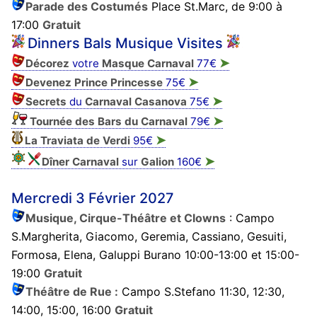
Parade des Costumés
Place St.Marc, de 9:00 à
17:00
Gratuit
Dinners Bals Musique Visites
➤
Décorez
votre
Masque
Carnaval
77€
➤
Devenez Prince Princesse
75€
➤
Secrets
du
Carnaval Casanova
75€
➤
Tournée des Bars du Carnaval
79€
➤
La Traviata de Verdi
95€
➤
Dîner Carnaval
sur
Galion
160€
Mercredi 3 Février 2027
Musique, Cirque-Théâtre et Clowns
: Campo
S.Margherita, Giacomo, Geremia, Cassiano, Gesuiti,
Formosa, Elena, Galuppi Burano 10:00-13:00 et 15:00-
19:00
Gratuit
Théâtre de Rue :
Campo S.Stefano 11:30, 12:30,
14:00, 15:00, 16:00
Gratuit