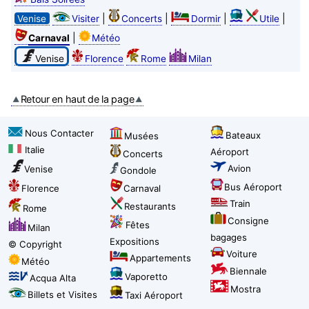
|
|
|
|
Venise
Visiter
Concerts
Dormir
Utile
|
Carnaval
Météo
Venise
Florence
Rome
Milan
Retour en haut de la page
Nous Contacter
Bateaux
Musées
Italie
Aéroport
Concerts
Avion
Venise
Gondole
Bus Aéroport
Florence
Carnaval
Train
Restaurants
Rome
Consigne
Fêtes
Milan
bagages
Expositions
© Copyright
Voiture
Appartements
Météo
Biennale
Vaporetto
Acqua Alta
Mostra
Billets et Visites
Taxi Aéroport