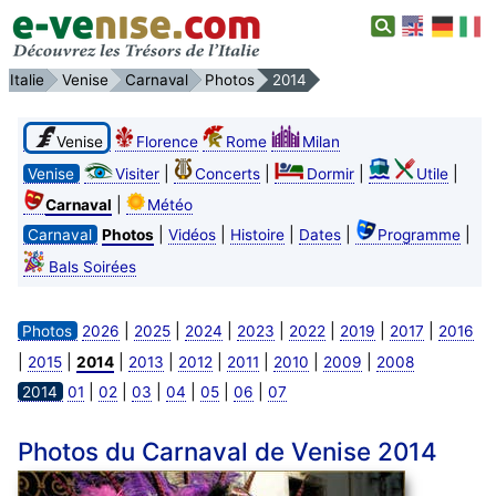
Italie
Venise
Carnaval
Photos
2014
Venise
Florence
Rome
Milan
|
|
|
|
Venise
Visiter
Concerts
Dormir
Utile
|
Carnaval
Météo
|
|
|
|
|
Carnaval
Photos
Vidéos
Histoire
Dates
Programme
Bals Soirées
|
|
|
|
|
|
|
Photos
2026
2025
2024
2023
2022
2019
2017
2016
|
|
|
|
|
|
|
|
2015
2014
2013
2012
2011
2010
2009
2008
|
|
|
|
|
|
2014
01
02
03
04
05
06
07
Photos du Carnaval de Venise 2014