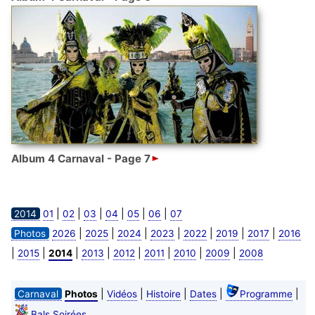
Album 4 Carnaval - Page 7
|
|
|
|
|
|
2014
01
02
03
04
05
06
07
|
|
|
|
|
|
|
Photos
2026
2025
2024
2023
2022
2019
2017
2016
|
|
|
|
|
|
|
|
2015
2014
2013
2012
2011
2010
2009
2008
|
|
|
|
|
Carnaval
Photos
Vidéos
Histoire
Dates
Programme
Bals Soirées