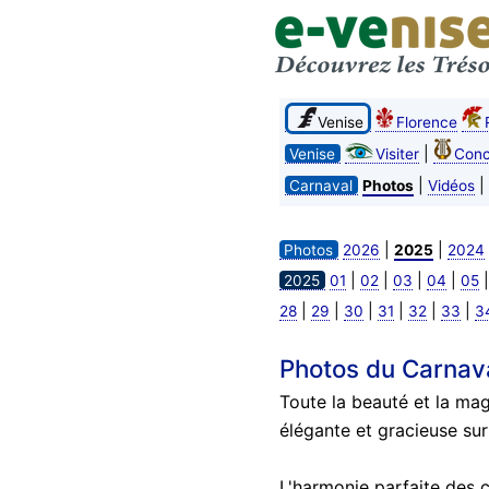
Venise
Florence
|
Venise
Visiter
Conc
|
|
Carnaval
Photos
Vidéos
|
|
Photos
2026
2025
2024
|
|
|
|
2025
01
02
03
04
05
|
|
|
|
|
|
28
29
30
31
32
33
3
Photos du Carnav
Toute la beauté et la mag
élégante et gracieuse sur
L'harmonie parfaite des c