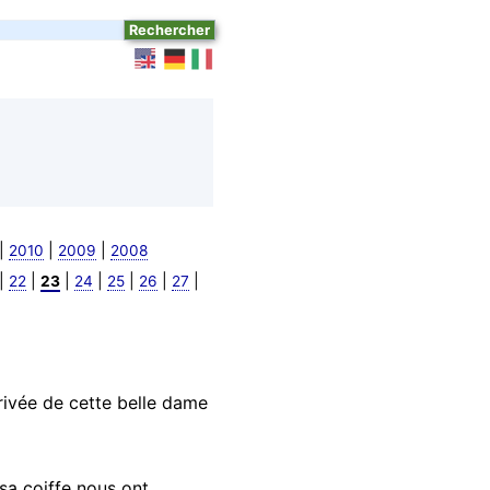
|
|
|
2010
2009
2008
|
|
|
|
|
|
|
22
23
24
25
26
27
rivée de cette belle dame
 sa coiffe nous ont