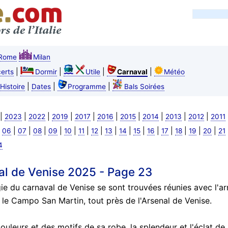
Rome
Milan
|
|
|
|
erts
Dormir
Utile
Carnaval
Météo
|
|
|
Histoire
Dates
Programme
Bals Soirées
|
|
|
|
|
|
|
|
|
|
2023
2022
2019
2017
2016
2015
2014
2013
2012
2011
|
|
|
|
|
|
|
|
|
|
|
|
|
|
|
|
06
07
08
09
10
11
12
13
14
15
16
17
18
19
20
21
4
al de Venise 2025 - Page 23
ie du carnaval de Venise se sont trouvées réunies avec l'ar
 le Campo San Martin, tout près de l'Arsenal de Venise.
ouleurs et des motifs de sa robe, la splendeur et l'éclat de