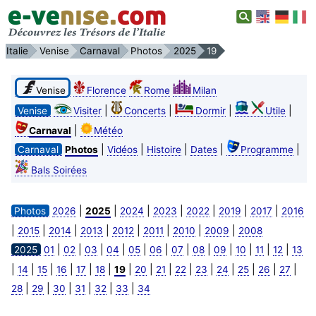
Italie
Venise
Carnaval
Photos
2025
19
Venise
Florence
Rome
Milan
|
|
|
|
Venise
Visiter
Concerts
Dormir
Utile
|
Carnaval
Météo
|
|
|
|
|
Carnaval
Photos
Vidéos
Histoire
Dates
Programme
Bals Soirées
|
|
|
|
|
|
|
Photos
2026
2025
2024
2023
2022
2019
2017
2016
|
|
|
|
|
|
|
|
2015
2014
2013
2012
2011
2010
2009
2008
|
|
|
|
|
|
|
|
|
|
|
|
2025
01
02
03
04
05
06
07
08
09
10
11
12
13
|
|
|
|
|
|
|
|
|
|
|
|
|
|
|
14
15
16
17
18
19
20
21
22
23
24
25
26
27
|
|
|
|
|
|
28
29
30
31
32
33
34