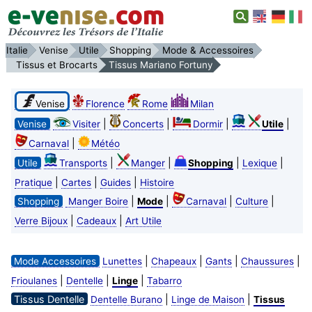
Italie
Venise
Utile
Shopping
Mode & Accessoires
Tissus et Brocarts
Tissus Mariano Fortuny
Venise
Florence
Rome
Milan
|
|
|
|
Venise
Visiter
Concerts
Dormir
Utile
|
Carnaval
Météo
|
|
|
|
Utile
Transports
Manger
Shopping
Lexique
|
|
|
Pratique
Cartes
Guides
Histoire
|
|
|
|
Shopping
Manger Boire
Mode
Carnaval
Culture
|
|
Verre Bijoux
Cadeaux
Art Utile
|
|
|
|
Mode Accessoires
Lunettes
Chapeaux
Gants
Chaussures
|
|
|
Frioulanes
Dentelle
Linge
Tabarro
Tissus Dentelle
|
|
Dentelle Burano
Linge de Maison
Tissus