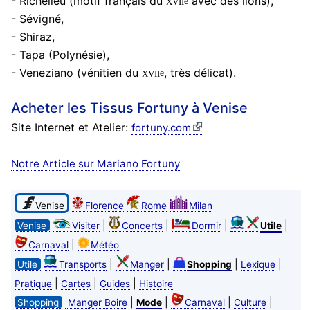
xvii
- Richelieu (motif français du
avec des lions),
e
- Sévigné,
- Shiraz,
- Tapa (Polynésie),
xvii
- Veneziano (vénitien du
, très délicat).
e
Acheter les Tissus Fortuny à Venise
Site Internet et Atelier:
fortuny.com
Notre Article sur Mariano Fortuny
Venise
Florence
Rome
Milan
|
|
|
|
Venise
Visiter
Concerts
Dormir
Utile
|
Carnaval
Météo
|
|
|
|
Utile
Transports
Manger
Shopping
Lexique
|
|
|
Pratique
Cartes
Guides
Histoire
|
|
|
|
Shopping
Manger Boire
Mode
Carnaval
Culture