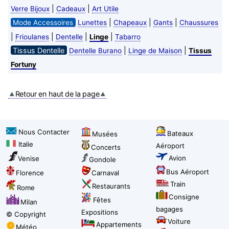
|
|
Verre Bijoux
Cadeaux
Art Utile
|
|
|
Mode Accessoires
Lunettes
Chapeaux
Gants
Chaussures
|
|
|
|
Frioulanes
Dentelle
Linge
Tabarro
Tissus Dentelle
|
|
Dentelle Burano
Linge de Maison
Tissus
Fortuny
Retour en haut de la page
Nous Contacter
Bateaux
Musées
Italie
Aéroport
Concerts
Avion
Venise
Gondole
Bus Aéroport
Florence
Carnaval
Train
Restaurants
Rome
Consigne
Fêtes
Milan
bagages
Expositions
© Copyright
Voiture
Appartements
Météo