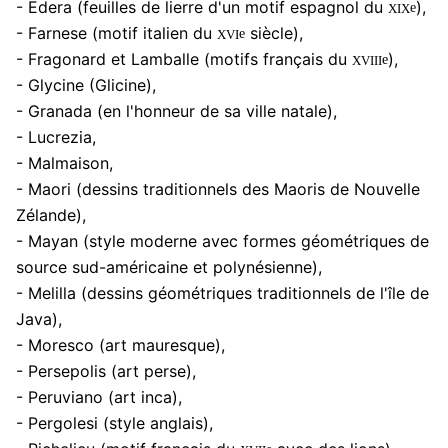
xix
- Edera (feuilles de lierre d'un motif espagnol du
),
e
xvi
- Farnese (motif italien du
siècle),
e
xviii
- Fragonard et Lamballe (motifs français du
),
e
- Glycine (Glicine),
- Granada (en l'honneur de sa ville natale),
- Lucrezia,
- Malmaison,
- Maori (dessins traditionnels des Maoris de Nouvelle
Zélande),
- Mayan (style moderne avec formes géométriques de
source sud-américaine et polynésienne),
- Melilla (dessins géométriques traditionnels de l'île de
Java),
- Moresco (art mauresque),
- Persepolis (art perse),
- Peruviano (art inca),
- Pergolesi (style anglais),