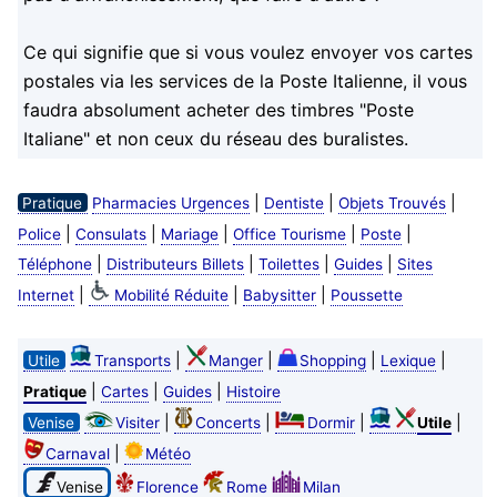
Ce qui signifie que si vous voulez envoyer vos cartes
postales via les services de la Poste Italienne, il vous
faudra absolument acheter des timbres "Poste
Italiane" et non ceux du réseau des buralistes.
|
|
|
Pratique
Pharmacies Urgences
Dentiste
Objets Trouvés
|
|
|
|
|
Police
Consulats
Mariage
Office Tourisme
Poste
|
|
|
|
Téléphone
Distributeurs Billets
Toilettes
Guides
Sites
|
|
|
Internet
Mobilité Réduite
Babysitter
Poussette
|
|
|
|
Utile
Transports
Manger
Shopping
Lexique
|
|
|
Pratique
Cartes
Guides
Histoire
|
|
|
|
Venise
Visiter
Concerts
Dormir
Utile
|
Carnaval
Météo
Venise
Florence
Rome
Milan