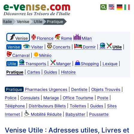
Italie
Venise
Utile
Pratique
Venise
Florence
Rome
Milan
|
|
|
|
Venise
Visiter
Concerts
Dormir
Utile
|
Carnaval
Météo
|
|
|
|
Utile
Transports
Manger
Shopping
Lexique
|
|
|
Pratique
Cartes
Guides
Histoire
|
|
|
Pratique
Pharmacies Urgences
Dentiste
Objets Trouvés
|
|
|
|
|
Police
Consulats
Mariage
Office Tourisme
Poste
|
|
|
|
Téléphone
Distributeurs Billets
Toilettes
Guides
Sites
|
|
|
Internet
Mobilité Réduite
Babysitter
Poussette
Venise Utile : Adresses utiles, Livres et