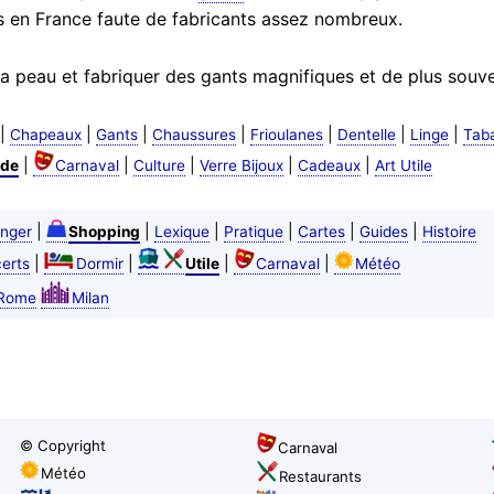
 en France faute de fabricants assez nombreux.
 la peau et fabriquer des gants magnifiques et de plus souve
|
|
|
|
|
|
|
Chapeaux
Gants
Chaussures
Frioulanes
Dentelle
Linge
Tab
|
|
|
|
|
de
Carnaval
Culture
Verre Bijoux
Cadeaux
Art Utile
|
|
|
|
|
|
nger
Shopping
Lexique
Pratique
Cartes
Guides
Histoire
|
|
|
|
erts
Dormir
Utile
Carnaval
Météo
Rome
Milan
© Copyright
Carnaval
Météo
Restaurants