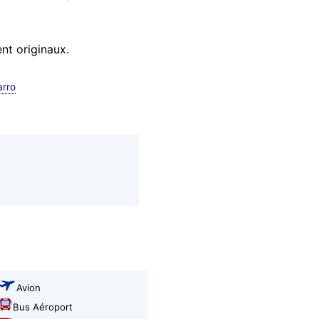
nt originaux.
arro
Avion
Bus Aéroport