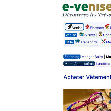
Venise
Florence
|
Venise
Visiter
Conc
|
Utile
Transports
Ma
|
Shopping
Manger Boire
Mo
Mode Accessoires
Lunettes
Acheter Vêtement