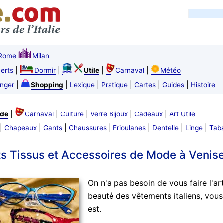
Rome
Milan
|
|
|
|
erts
Dormir
Utile
Carnaval
Météo
|
|
|
|
|
|
nger
Shopping
Lexique
Pratique
Cartes
Guides
Histoire
|
|
|
|
|
de
Carnaval
Culture
Verre Bijoux
Cadeaux
Art Utile
|
|
|
|
|
|
|
Chapeaux
Gants
Chaussures
Frioulanes
Dentelle
Linge
Tab
s Tissus et Accessoires de Mode à Venis
On n'a pas besoin de vous faire l'arti
beauté des vêtements italiens, vous
est.