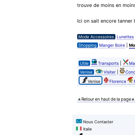
trouve de moins en moins
Ici on sait encore tanner
Mode Accessoires
Lunettes
|
Shopping
Manger Boire
Mo
|
Utile
Transports
Ma
|
Venise
Visiter
Conc
Venise
Florence
Retour en haut de la page
Nous Contacter
Italie