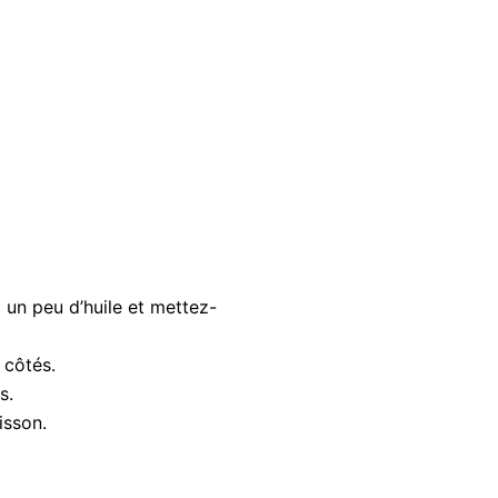
c un peu d’huile et mettez-
 côtés.
s.
isson.