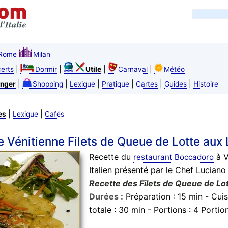
Rome
Milan
|
|
|
|
erts
Dormir
Utile
Carnaval
Météo
|
|
|
|
|
|
nger
Shopping
Lexique
Pratique
Cartes
Guides
Histoire
|
|
es
Lexique
Cafés
e Vénitienne Filets de Queue de Lotte au
Recette du
à V
restaurant Boccadoro
Italien
présenté par
le Chef Luciano
Recette des Filets de Queue de Lo
Durées :
Préparation :
15 min - Cui
totale :
30 min - Portions :
4 Portio