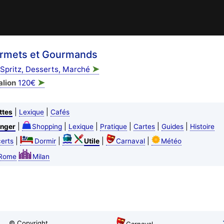
urmets et Gourmands
➤
 Spritz, Desserts, Marché
➤
alion
120€
|
|
ttes
Lexique
Cafés
|
|
|
|
|
|
nger
Shopping
Lexique
Pratique
Cartes
Guides
Histoire
|
|
|
|
erts
Dormir
Utile
Carnaval
Météo
Rome
Milan
© Copyright