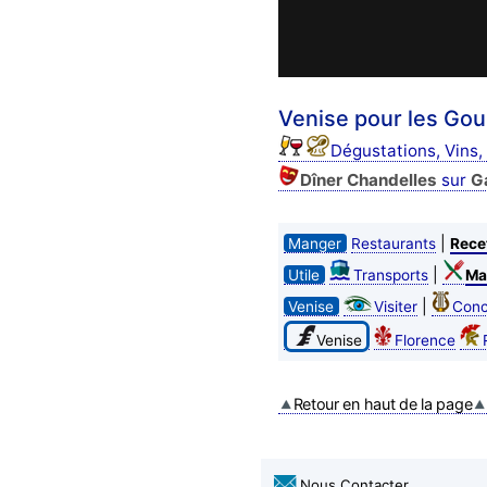
Venise pour les Go
Dégustations, Vins,
Dîner Chandelles
sur
G
|
Manger
Restaurants
Rece
|
Utile
Transports
Ma
|
Venise
Visiter
Conc
Venise
Florence
Retour en haut de la page
Nous Contacter