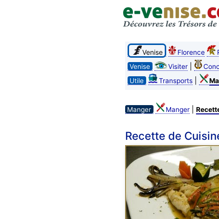
Venise
Florence
|
Venise
Visiter
Conc
|
Utile
Transports
Ma
|
Manger
Manger
Recett
Recette de Cuisin