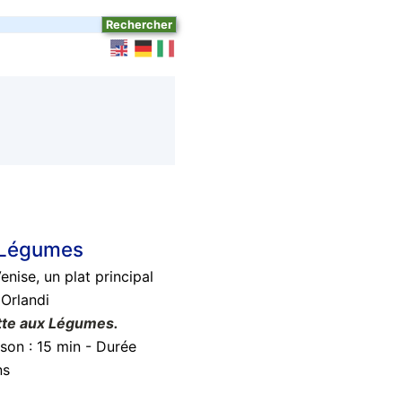
x Légumes
enise
,
un plat principal
 Orlandi
tte aux Légumes.
sson :
15 min - Durée
ns