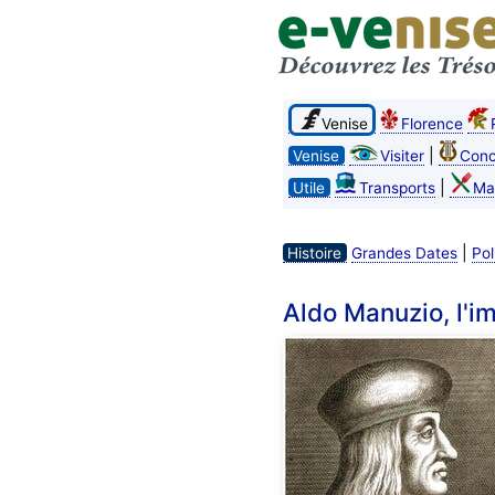
Venise
Florence
|
Venise
Visiter
Conc
|
Utile
Transports
Ma
|
Histoire
Grandes Dates
Pol
Aldo Manuzio, l'i