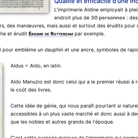
Qualité et efficacité d'une ind
L'imprimerie Aldine employait à ple
endroit plus de
30 personnes
: des
rs, des manœuvres, mais aussi et surtout des érudits pour 
he et érudit
par exemple.
Érasme de Rotterdam
 pour emblème un dauphin et une ancre, symboles de rapidit
Aldus = Aldo, en latin.
Aldo Manuzio est donc celui qui a le premier réussi à réd
le coût des livres.
Cette idée de génie, qui nous paraît pourtant si naturel
accessibles à un plus vaste marché et donc aussi à de
que les nobles et autres grands de l'époque.
C'est cette avancée majeure de l'imprimerie qui permet