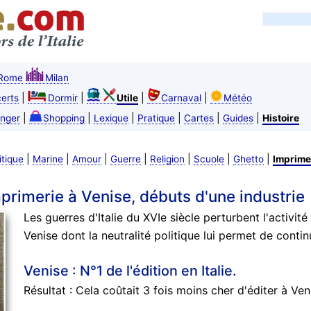
Rome
Milan
|
|
|
|
erts
Dormir
Utile
Carnaval
Météo
|
|
|
|
|
|
nger
Shopping
Lexique
Pratique
Cartes
Guides
Histoire
|
|
|
|
|
|
|
itique
Marine
Amour
Guerre
Religion
Scuole
Ghetto
Imprime
mprimerie à Venise, débuts d'une industrie
Les guerres d'Italie du XVIe siècle perturbent l'activité 
Venise dont la neutralité politique lui permet de cont
Venise : N°1 de l'édition en Italie.
Résultat : Cela coûtait 3 fois moins cher d'éditer à Ve