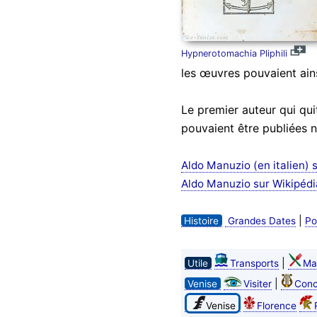
Hypnerotomachia Pliphili
les œuvres pouvaient ain
Le premier auteur qui qui
pouvaient être publiées n
Aldo Manuzio (en italien) s
Aldo Manuzio sur Wikipédi
|
Histoire
Grandes Dates
Po
|
Utile
Transports
Ma
|
Venise
Visiter
Conc
Venise
Florence