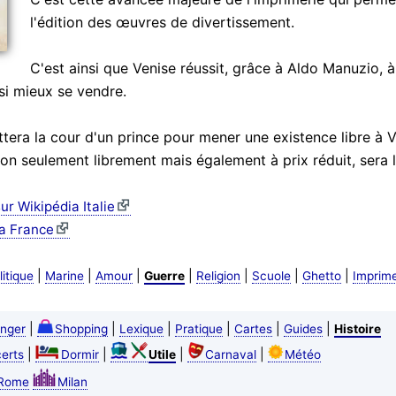
l'édition des œuvres de divertissement.
C'est ainsi que Venise réussit, grâce à Aldo Manuzio, à
si mieux se vendre.
ttera la cour d'un prince pour mener une existence libre à
on seulement librement mais également à prix réduit, sera l
ur Wikipédia Italie
a France
|
|
|
|
|
|
|
litique
Marine
Amour
Guerre
Religion
Scuole
Ghetto
Imprime
|
|
|
|
|
|
nger
Shopping
Lexique
Pratique
Cartes
Guides
Histoire
|
|
|
|
erts
Dormir
Utile
Carnaval
Météo
Rome
Milan