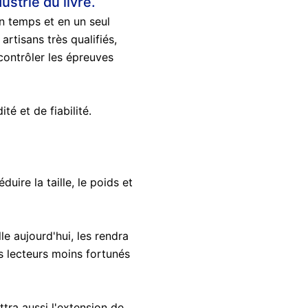
ustrie du livre.
in temps et en un seul
 artisans très qualifiés,
contrôler les épreuves
é et de fiabilité.
uire la taille, le poids et
le aujourd'hui, les rendra
s lecteurs moins fortunés
tra aussi l'extension de