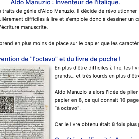
Aldo Manuzio : Inventeur de l'italique.
s traits de génie d'Aldo Manuzio. Il décide de révolutionner
culièrement difficiles à lire et s'emploie donc à dessiner un 
'écriture manuscrite.
e prend en plus moins de place sur le papier que les caractèr
ention de "l'octavo" et du livre de poche !
En plus d'être difficiles à lire, les l
grands... et très lourds en plus d'
Aldo Manuzio a alors l'idée de
plier
papier
en 8
, ce qui donnait
16 pag
“à octavo”
.
Car le livre obtenu était
8 fois plus 