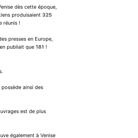
Venise dès cette époque,
tiens produisaient
325
 réunis !
 des presses en Europe,
'en publiait que
181
!
s.
t possède ainsi des
ouvrages est de plus
rouve également à Venise