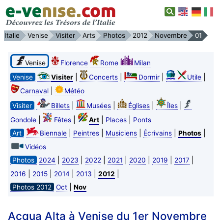
Italie
Venise
Visiter
Arts
Photos
2012
Novembre
01
Venise
Florence
Rome
Milan
|
|
|
|
Venise
Visiter
Concerts
Dormir
Utile
|
Carnaval
Météo
|
|
|
|
Visiter
Billets
Musées
Églises
Îles
|
|
|
|
Gondole
Fêtes
Art
Places
Ponts
|
|
|
|
|
Art
Biennale
Peintres
Musiciens
Écrivains
Photos
Vidéos
|
|
|
|
|
|
|
Photos
2024
2023
2022
2021
2020
2019
2017
|
|
|
|
|
2016
2015
2014
2013
2012
|
Photos 2012
Oct
Nov
Acqua Alta à Venise du 1er Novembre