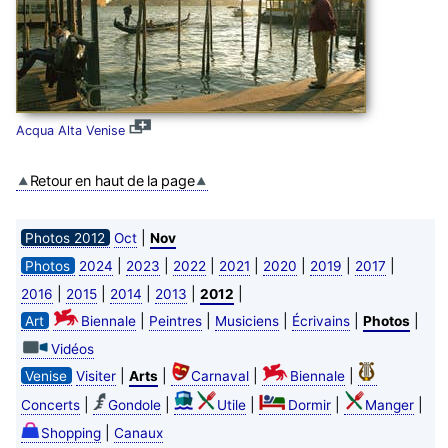
Acqua Alta Venise
Retour en haut de la page
|
Photos 2012
Oct
Nov
|
|
|
|
|
|
|
Photos
2024
2023
2022
2021
2020
2019
2017
|
|
|
|
|
2016
2015
2014
2013
2012
|
|
|
|
|
Art
Biennale
Peintres
Musiciens
Écrivains
Photos
Vidéos
|
|
|
|
Venise
Visiter
Arts
Carnaval
Biennale
|
|
|
|
|
Concerts
Gondole
Utile
Dormir
Manger
|
Shopping
Canaux