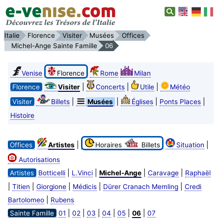
Italie
Florence
Visiter
Musées
Offices
Michel-Ange Sainte Famille
06
Venise
Florence
Rome
Milan
|
|
|
Florence
Visiter
Concerts
Utile
Météo
|
|
|
|
Visiter
Billets
Musées
Églises
Ponts Places
Histoire
|
|
Offices
Artistes
Horaires
Billets
Situation
Autorisations
|
|
|
|
Artistes
Botticelli
L.Vinci
Michel-Ange
Caravage
Raphaël
|
|
|
|
|
Titien
Giorgione
Médicis
Dürer Cranach Memling
Credi
|
Bartolomeo
Rubens
|
|
|
|
|
|
Sainte Famille
01
02
03
04
05
06
07