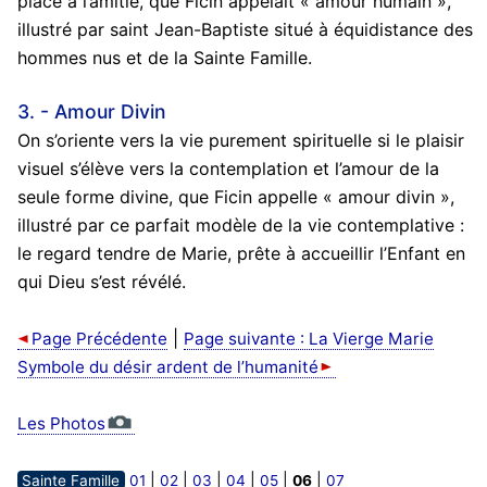
place à l’amitié, que Ficin appelait « amour humain »,
illustré par saint Jean-Baptiste situé à équidistance des
hommes nus et de la Sainte Famille.
3. - Amour Divin
On s’oriente vers la vie purement spirituelle si le plaisir
visuel s’élève vers la contemplation et l’amour de la
seule forme divine, que Ficin appelle « amour divin »,
illustré par ce parfait modèle de la vie contemplative :
le regard tendre de Marie, prête à accueillir l’Enfant en
qui Dieu s’est révélé.
|
Page Précédente
Page suivante : La Vierge Marie
Symbole du désir ardent de l’humanité
Les Photos
|
|
|
|
|
|
Sainte Famille
01
02
03
04
05
06
07