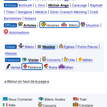
|
|
|
|
Artistes
Botticelli
L.Vinci
Michel-Ange
Caravage
Raphaël
|
|
|
|
|
Titien
Giorgione
Médicis
Dürer Cranach Memling
Credi
|
Bartolomeo
Rubens
|
|
Offices
Artistes
Horaires
Billets
Situation
Autorisations
|
|
|
|
Visiter
Billets
Musées
Églises
Ponts Places
Histoire
|
|
|
Florence
Visiter
Concerts
Utile
Météo
Venise
Florence
Rome
Milan
Retour en haut de la page
Nous Contacter
Billets Guides
Train
Italie
Consigne
Concerts