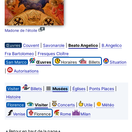
Madone de l'étoile
|
|
|
Œuvres
Couvent
Savonarole
Beato Angelico
B.Angelico
|
Fra Bartolomeo
Fresques Cloître
San Marco
Œuvres
Horaires
Billets
Situation
|
Autorisations
|
|
|
|
Visiter
Billets
Musées
Églises
Ponts Places
Histoire
|
|
|
Florence
Visiter
Concerts
Utile
Météo
Venise
Florence
Rome
Milan
Retour en haut de la page