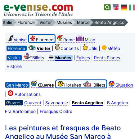
Italie
Florence
Visiter
Musées
Marco
Beato Angelico
Venise
Florence
Rome
Milan
|
|
|
Florence
Visiter
Concerts
Utile
Météo
|
|
|
|
Visiter
Billets
Musées
Églises
Ponts Places
Histoire
San Marco
Œuvres
Horaires
Billets
Situation
|
Autorisations
|
|
|
Œuvres
Couvent
Savonarole
Beato Angelico
B.Angelico
|
Fra Bartolomeo
Fresques Cloître
Les peintures et fresques de Beato
Angelico au Musée San Marco à